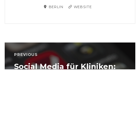
BERLIN
WEBSITE
PREVIOUS
Social Media für Kliniken:
Die besten Twitter-
Accounts | Juli 2011
BY
MARTIN SCHLEICHER
ON
15. JULI 2011