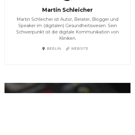
Martin Schleicher
Martin Schleicher ist Autor, Berater, Blogger und
Speaker im (digitalen) Gesundheitswesen. Sein
Schwerpunkt ist die digitale Kommunikation von
Kliniken.
BERLIN
WEBSITE
PREVIOUS
Social Media für Kliniken:
Die besten Twitter-
Accounts | August 2018
BY
MARTIN SCHLEICHER
ON
3. SEPTEMBER 2018