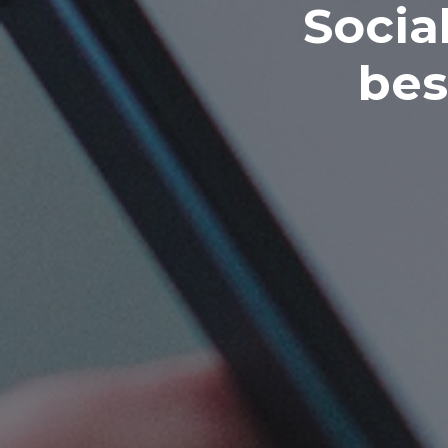
Socia
bes