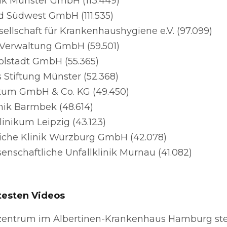
ik Münster GmbH (113.449)
d Südwest GmbH (111.535)
ellschaft für Krankenhaushygiene e.V. (97.099)
 Verwaltung GmbH (59.501)
olstadt GmbH (55.365)
s Stiftung Münster (52.368)
kum GmbH & Co. KG (49.450)
inik Barmbek (48.614)
linikum Leipzig (43.123)
liche Klinik Würzburg GmbH (42.078)
enschaftliche Unfallklinik Murnau (41.082)
btesten Videos
entrum im Albertinen-Krankenhaus Hamburg stell