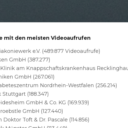
e mit den meisten Videoaufrufen
iakoniewerk e.V. (489.877 Videoaufrufe)
ken GmbH (387.277)
 Klinik am Knappschaftskrankenhaus Recklinghau
iniken GmbH (267.061)
abeteszentrum Nordrhein-Westfalen (256.214)
 Stuttgart (188.347)
idesheim GmbH & Co. KG (169.939)
 Proebstle GmbH (127.440)
Doktor Toft & Dr. Pascale (114.856)