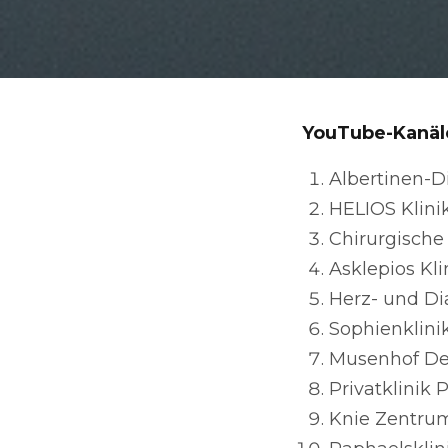
YouTube-Kanäl
Albertinen-D
HELIOS Klini
Chirurgische
Asklepios Kl
Herz- und Di
Sophienklinik
Musenhof De
Privatklinik
Knie Zentrum 