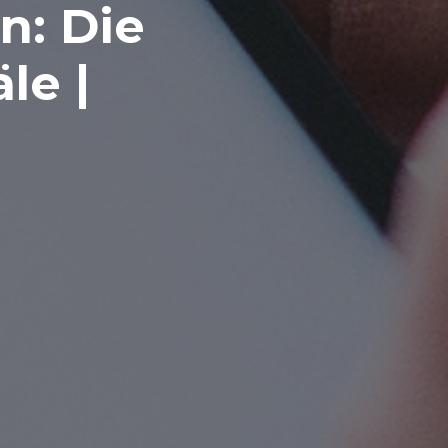
n: Die
le |