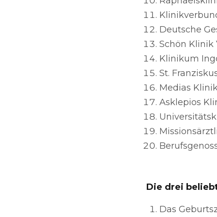
Raphaelsklin
Klinikverbun
Deutsche Ges
Schön Klinik
Klinikum Ing
St. Franzisku
Medias Klini
Asklepios Kl
Universitätsk
Missionsärzt
Berufsgenoss
Die drei belie
Das Geburtsz