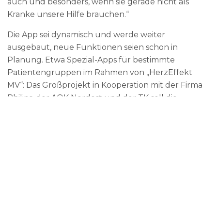
auch und besonders, wenn sie gerade nicht als
Kranke unsere Hilfe brauchen.“
Die App sei dynamisch und werde weiter
ausgebaut, neue Funktionen seien schon in
Planung. Etwa Spezial-Apps für bestimmte
Patientengruppen im Rahmen von „HerzEffekt
MV“: Das Großprojekt in Kooperation mit der Firma
Philips, der AOK Nordost und der TK soll die
Versorgung herzkranker Patienten in ländlichen
Gegenden durch digitale Unterstützung
verbessern und ist Ende vergangenen Jahres mit
einer Fördersumme von knapp 14 Millionen Euro
ausgestattet worden. „Individuell zugeschnittene
Apps können im Alltag ein extrem nützlicher Helfer
für den Patienten sein“, sagt Schmidt.