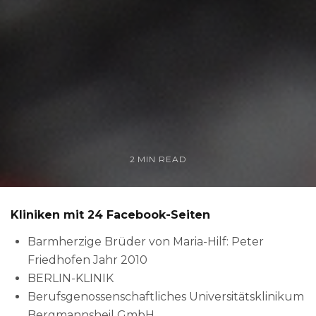
2 MIN READ
Kliniken mit 24 Facebook-Seiten
Barmherzige Brüder von Maria-Hilf: Peter
Friedhofen Jahr 2010
BERLIN-KLINIK
Berufsgenossenschaftliches Universitätsklinikum
Bergmannsheil GmbH