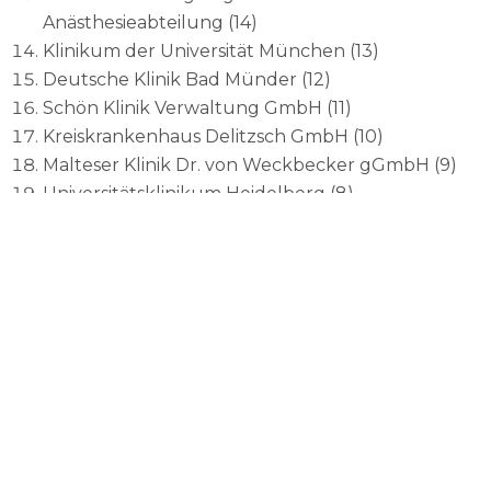
Anästhesieabteilung (14)
Klinikum der Universität München (13)
Deutsche Klinik Bad Münder (12)
Schön Klinik Verwaltung GmbH (11)
Kreiskrankenhaus Delitzsch GmbH (10)
Malteser Klinik Dr. von Weckbecker gGmbH (9)
Universitätsklinikum Heidelberg (8)
BERLIN-KLINIK (5)
Klinikum Südstadt Rostock (3)
Fontane-Klinik Motzen (2)
St. Marien-Krankenhaus Siegen gGmbH (1)
Facebook-Gruppen mit den meisten
Mitgliedern
Charité - Universitätsmedizin Berlin (498
Mitglieder)